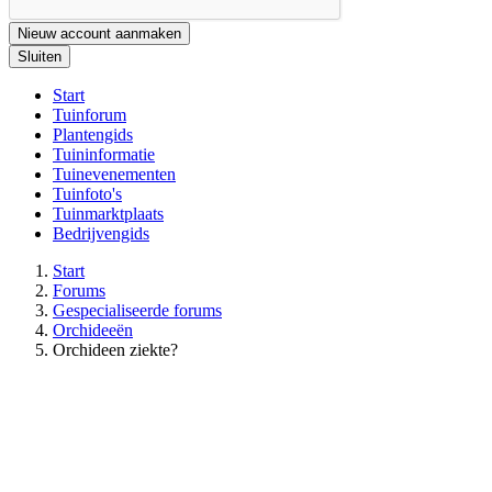
Nieuw account aanmaken
Sluiten
Start
Tuinforum
Plantengids
Tuininformatie
Tuinevenementen
Tuinfoto's
Tuinmarktplaats
Bedrijvengids
Start
Forums
Gespecialiseerde forums
Orchideeën
Orchideen ziekte?