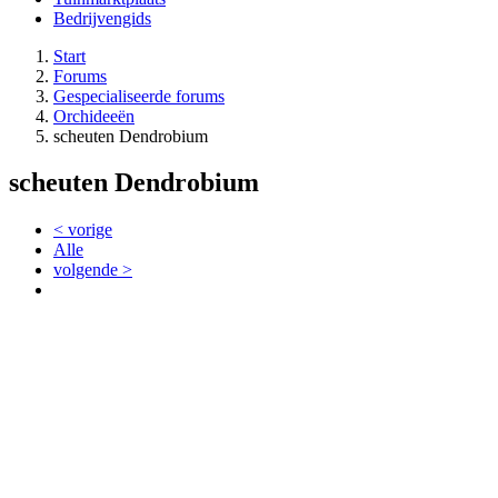
Bedrijvengids
Start
Forums
Gespecialiseerde forums
Orchideeën
scheuten Dendrobium
scheuten Dendrobium
< vorige
Alle
volgende >