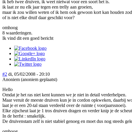
ik heb twee druiven, ik weet nietwat voor een soort het is.
ik laat ze nu elk jaar tegen een trelly aan groeien,
maar ik zou willen weten of ik hem ook gewoon kort kan houden zoda
of is niet elke druif daar geschikt voor?
omhoog
8 waarderingen.
Ik vind dit een goed bericht
#2
di, 05/02/2008 - 20:10
Anoniem (anoniem geplaatst)
Hello
Omdat je het ras niet kent kunnen we je niet in detail verderhelpen.
Maar veruit de meeste druiven kun je in cordon opkweken, daarbij word
laat je er een 20-tal staan verdeeld over de ruimte ( voorjaarssnoei).
Elke zijscheut laat je 1 tros druiven dragen en verder knip je de scheu
In de herfst : smakelijk.
De druivenstam zelf is niet stabiel genoeg en moet dus nog steeds gel
omhoog