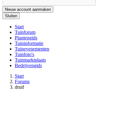
Nieuw account aanmaken
Sluiten
Start
Tuinforum
Plantengids
Tuininformatie
Tuinevenementen
Tuinfoto's
Tuinmarktplaats
Bedrijvengids
Start
Forums
druif