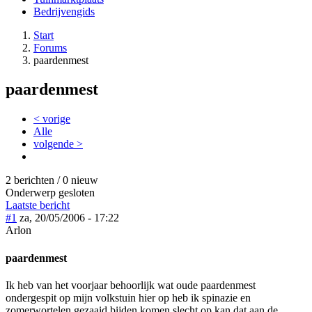
Bedrijvengids
Start
Forums
paardenmest
paardenmest
< vorige
Alle
volgende >
2 berichten / 0 nieuw
Onderwerp gesloten
Laatste bericht
#1
za, 20/05/2006 - 17:22
Arlon
paardenmest
Ik heb van het voorjaar behoorlijk wat oude paardenmest
ondergespit op mijn volkstuin hier op heb ik spinazie en
zomerwortelen gezaaid bijden komen slecht op kan dat aan de