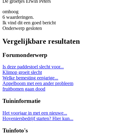
De groetjes Erwin Peters
omhoog
6 waarderingen.
Ik vind dit een goed bericht
Onderwerp gesloten
Vergelijkbare resultaten
Forumonderwerp
Is deze paddestoel slecht voor...
Klimop groeit slecht
Welke bemesting eenjarige...
Appelboom met een ander probleem
fruitbomen gaan dood
Tuininformatie
Het voorjaar in met een nieuwe...
Hoveniersbedrijf starten? Hier kun...
Tuinfoto's