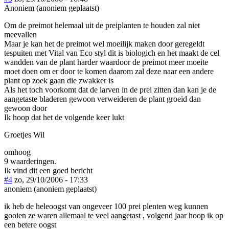
Anoniem (anoniem geplaatst)
Om de preimot helemaal uit de preiplanten te houden zal niet
meevallen
Maar je kan het de preimot wel moeilijk maken door geregeldt
tespuiten met Vital van Eco styl dit is biologich en het maakt de cel
wandden van de plant harder waardoor de preimot meer moeite
moet doen om er door te komen daarom zal deze naar een andere
plant op zoek gaan die zwakker is
Als het toch voorkomt dat de larven in de prei zitten dan kan je de
aangetaste bladeren gewoon verweideren de plant groeid dan
gewoon door
Ik hoop dat het de volgende keer lukt
Groetjes Wil
omhoog
9 waarderingen.
Ik vind dit een goed bericht
#4
zo, 29/10/2006 - 17:33
anoniem (anoniem geplaatst)
ik heb de heleoogst van ongeveer 100 prei plenten weg kunnen
gooien ze waren allemaal te veel aangetast , volgend jaar hoop ik op
een betere oogst