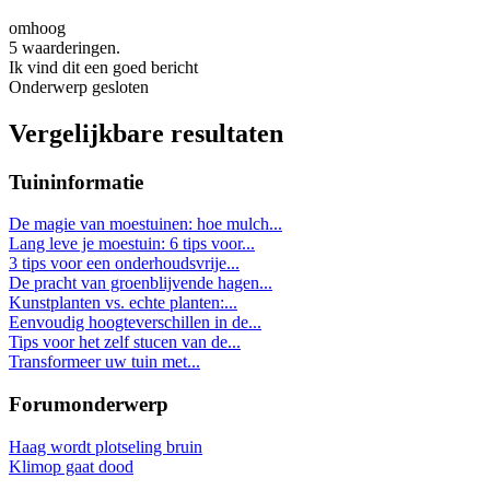
omhoog
5 waarderingen.
Ik vind dit een goed bericht
Onderwerp gesloten
Vergelijkbare resultaten
Tuininformatie
De magie van moestuinen: hoe mulch...
Lang leve je moestuin: 6 tips voor...
3 tips voor een onderhoudsvrije...
De pracht van groenblijvende hagen...
Kunstplanten vs. echte planten:...
Eenvoudig hoogteverschillen in de...
Tips voor het zelf stucen van de...
Transformeer uw tuin met...
Forumonderwerp
Haag wordt plotseling bruin
Klimop gaat dood