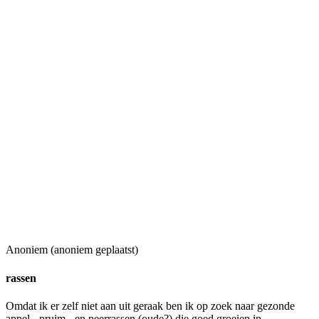
Anoniem (anoniem geplaatst)
rassen
Omdat ik er zelf niet aan uit geraak ben ik op zoek naar gezonde
appel-, pruim-, en peerrassen (oude?) die goed groeien in