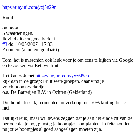
https://tinyurl.com/yxj5n29n
Ruud
omhoog
5 waarderingen.
Ik vind dit een goed bericht
#3
do, 10/05/2007 - 17:33
Anoniem (anoniem geplaatst)
Tom, het is misschien ook leuk voor je om eens te kijken via Google
en te zoeken via Betuws fruit.
Het kan ook met
https://tinyurl.com/yxz6l5ep
kijk dan in de groep: Fruit-werkgroepen, daar vind je
vruchtboomkwekerijen.
o.a. De Batterijen B.V. in Ochten (Gelderland)
Die houdt, lees ik, momenteel uitverkoop met 50% korting tot 12
mei.
Dat lijkt leuk, maar wil tevens zeggen dat je aan het einde zit van de
periode dat je nog gunstig je boompjes kan planten. In feite zouden
nu jouw boompjes al goed aangeslagen moeten zijn.