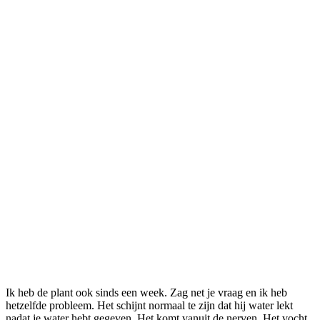
Ik heb de plant ook sinds een week. Zag net je vraag en ik heb
hetzelfde probleem. Het schijnt normaal te zijn dat hij water lekt
nadat je water hebt gegeven. Het komt vanuit de nerven. Het vocht