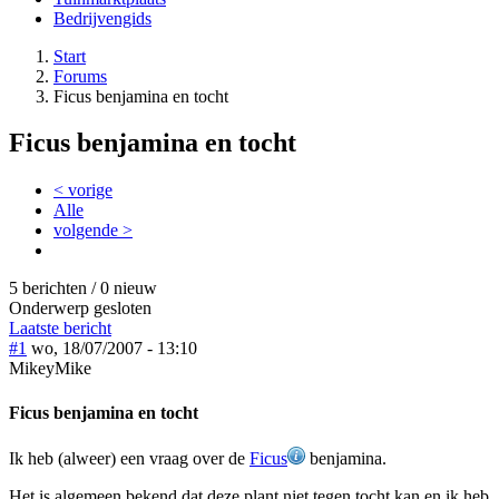
Bedrijvengids
Start
Forums
Ficus benjamina en tocht
Ficus benjamina en tocht
< vorige
Alle
volgende >
5 berichten / 0 nieuw
Onderwerp gesloten
Laatste bericht
#1
wo, 18/07/2007 - 13:10
MikeyMike
Ficus benjamina en tocht
Ik heb (alweer) een vraag over de
Ficus
benjamina.
Het is algemeen bekend dat deze plant niet tegen tocht kan en ik heb