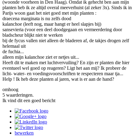
(woonde voorheen in Den Haag). Omdat ik gehecht ben aan mijn
planten heb ik ze altijd overal meeverhuist (al zeker 3x). Sinds ik in
Parijs woon gaat het niet goed met mijn planten :
draecena marginata is nu zelfs dood
kalanchoe (leeft nog, maar hangt er heel slapjes bij)
sansevieria (voor een deel doodgegaan en vermeerdering door
bladscheur blijkt niet te werken
bij de fycus vallen niet alleen de bladeren af, de takjes drogen zelf
helemaal uit
de fuchia...
alleen mijn kalanchoe ziet er netjes uit...
Heeft dit te maken met luchtvervuiling? En zijn er planten die hier
eventueel wel goed op reageren? Ligt het aan mij? Ik probeer de
licht- water- en voedingsvoorschriften te respecteren maar tja...
Help ! Ik heb deze planten al jaren, wat is er aan de hand?
omhoog
5 waarderingen.
Ik vind dit een goed bericht
bewerken