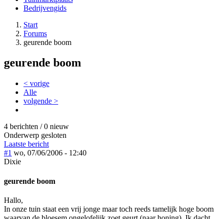
Bedrijvengids
Start
Forums
geurende boom
geurende boom
< vorige
Alle
volgende >
4 berichten / 0 nieuw
Onderwerp gesloten
Laatste bericht
#1
wo, 07/06/2006 - 12:40
Dixie
geurende boom
Hallo,
In onze tuin staat een vrij jonge maar toch reeds tamelijk hoge boom
waarvan de bloesem ongelofelijk zoet geurt (naar honing). Ik dacht