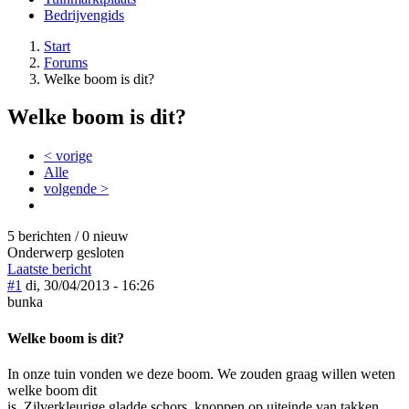
Bedrijvengids
Start
Forums
Welke boom is dit?
Welke boom is dit?
< vorige
Alle
volgende >
5 berichten / 0 nieuw
Onderwerp gesloten
Laatste bericht
#1
di, 30/04/2013 - 16:26
bunka
Welke boom is dit?
In onze tuin vonden we deze boom. We zouden graag willen weten
welke boom dit
is. Zilverkleurige gladde schors, knoppen op uiteinde van takken.