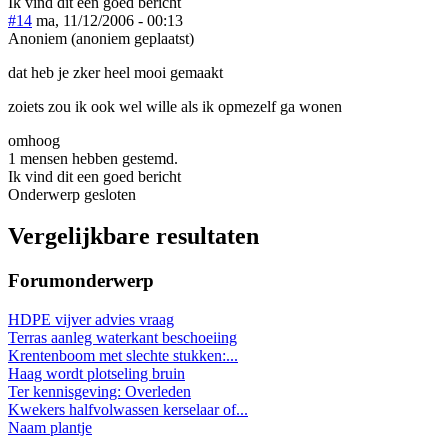
Ik vind dit een goed bericht
#14
ma, 11/12/2006 - 00:13
Anoniem (anoniem geplaatst)
dat heb je zker heel mooi gemaakt
zoiets zou ik ook wel wille als ik opmezelf ga wonen
omhoog
1 mensen hebben gestemd.
Ik vind dit een goed bericht
Onderwerp gesloten
Vergelijkbare resultaten
Forumonderwerp
HDPE vijver advies vraag
Terras aanleg waterkant beschoeiing
Krentenboom met slechte stukken:...
Haag wordt plotseling bruin
Ter kennisgeving: Overleden
Kwekers halfvolwassen kerselaar of...
Naam plantje