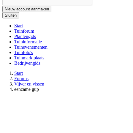
Nieuw account aanmaken
Sluiten
Start
Tuinforum
Plantengids
Tuininformatie
Tuinevenementen
Tuinfoto's
Tuinmarktplaats
Bedrijvengids
Start
Forums
Vijver en vissen
eenzame gup