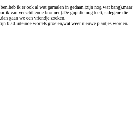
k ben,heb ik er ook al wat garnalen in gedaan.(zijn nog wat bang),maar
oor ik van verschillende bronnen).De gup die nog leeft,is degene die
t,dan gaan we een vriendje zoeken.
zijn blad-uiteinde wortels groeien,wat weer nieuwe plantjes worden.