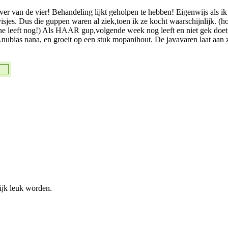
ver van de vier! Behandeling lijkt geholpen te hebben! Eigenwijs als i
isjes. Dus die guppen waren al ziek,toen ik ze kocht waarschijnlijk. (h
ijne leeft nog!) Als HAAR gup,volgende week nog leeft en niet gek doe
Anubias nana, en groeit op een stuk mopanihout. De javavaren laat aan 
lijk leuk worden.