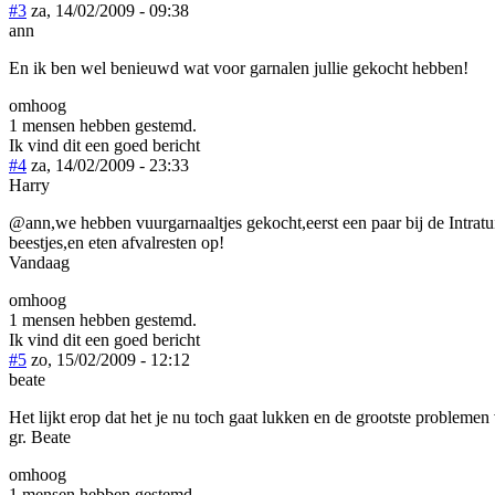
#3
za, 14/02/2009 - 09:38
ann
En ik ben wel benieuwd wat voor garnalen jullie gekocht hebben!
omhoog
1 mensen hebben gestemd.
Ik vind dit een goed bericht
#4
za, 14/02/2009 - 23:33
Harry
@ann,we hebben vuurgarnaaltjes gekocht,eerst een paar bij de Intratuin
beestjes,en eten afvalresten op!
Vandaag
omhoog
1 mensen hebben gestemd.
Ik vind dit een goed bericht
#5
zo, 15/02/2009 - 12:12
beate
Het lijkt erop dat het je nu toch gaat lukken en de grootste problemen
gr. Beate
omhoog
1 mensen hebben gestemd.