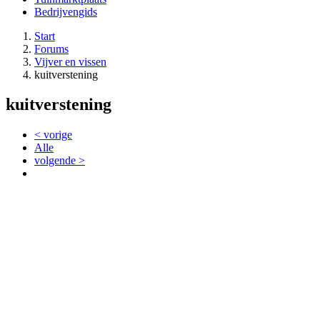
Bedrijvengids
Start
Forums
Vijver en vissen
kuitverstening
kuitverstening
< vorige
Alle
volgende >