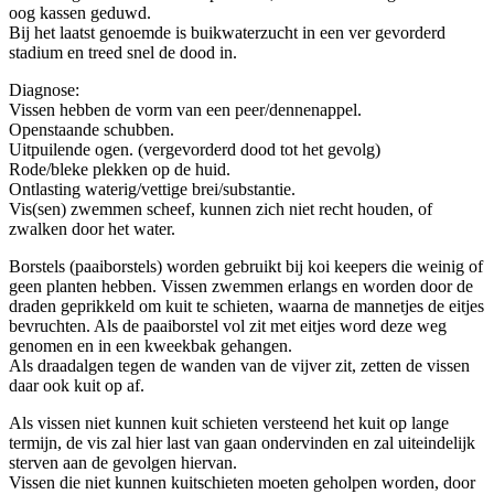
oog kassen geduwd.
Bij het laatst genoemde is buikwaterzucht in een ver gevorderd
stadium en treed snel de dood in.
Diagnose:
Vissen hebben de vorm van een peer/dennenappel.
Openstaande schubben.
Uitpuilende ogen. (vergevorderd dood tot het gevolg)
Rode/bleke plekken op de huid.
Ontlasting waterig/vettige brei/substantie.
Vis(sen) zwemmen scheef, kunnen zich niet recht houden, of
zwalken door het water.
Borstels (paaiborstels) worden gebruikt bij koi keepers die weinig of
geen planten hebben. Vissen zwemmen erlangs en worden door de
draden geprikkeld om kuit te schieten, waarna de mannetjes de eitjes
bevruchten. Als de paaiborstel vol zit met eitjes word deze weg
genomen en in een kweekbak gehangen.
Als draadalgen tegen de wanden van de vijver zit, zetten de vissen
daar ook kuit op af.
Als vissen niet kunnen kuit schieten versteend het kuit op lange
termijn, de vis zal hier last van gaan ondervinden en zal uiteindelijk
sterven aan de gevolgen hiervan.
Vissen die niet kunnen kuitschieten moeten geholpen worden, door