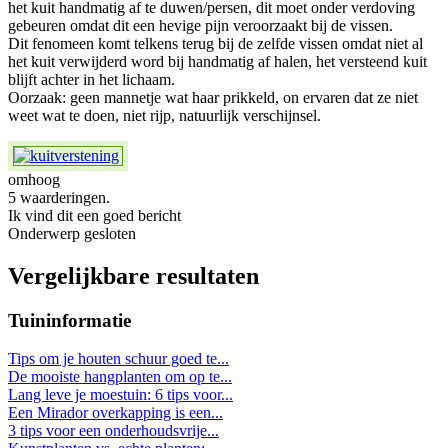
het kuit handmatig af te duwen/persen, dit moet onder verdoving
gebeuren omdat dit een hevige pijn veroorzaakt bij de vissen.
Dit fenomeen komt telkens terug bij de zelfde vissen omdat niet al
het kuit verwijderd word bij handmatig af halen, het versteend kuit
blijft achter in het lichaam.
Oorzaak: geen mannetje wat haar prikkeld, on ervaren dat ze niet
weet wat te doen, niet rijp, natuurlijk verschijnsel.
omhoog
5 waarderingen.
Ik vind dit een goed bericht
Onderwerp gesloten
Vergelijkbare resultaten
Tuininformatie
Tips om je houten schuur goed te...
De mooiste hangplanten om op te...
Lang leve je moestuin: 6 tips voor...
Een Mirador overkapping is een...
3 tips voor een onderhoudsvrije...