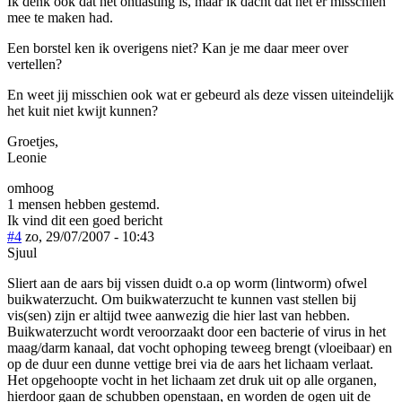
Ik denk ook dat het ontlasting is, maar ik dacht dat het er misschien
mee te maken had.
Een borstel ken ik overigens niet? Kan je me daar meer over
vertellen?
En weet jij misschien ook wat er gebeurd als deze vissen uiteindelijk
het kuit niet kwijt kunnen?
Groetjes,
Leonie
omhoog
1 mensen hebben gestemd.
Ik vind dit een goed bericht
#4
zo, 29/07/2007 - 10:43
Sjuul
Sliert aan de aars bij vissen duidt o.a op worm (lintworm) ofwel
buikwaterzucht. Om buikwaterzucht te kunnen vast stellen bij
vis(sen) zijn er altijd twee aanwezig die hier last van hebben.
Buikwaterzucht wordt veroorzaakt door een bacterie of virus in het
maag/darm kanaal, dat vocht ophoping teweeg brengt (vloeibaar) en
op de duur een dunne vettige brei via de aars het lichaam verlaat.
Het opgehoopte vocht in het lichaam zet druk uit op alle organen,
hierdoor gaan de schubben openstaan, en worden de ogen uit de