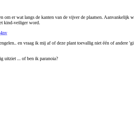
n om er wat langs de kanten van de vijver de plaatsen. Aanvankelijk wou
et kind-veiliger word.
o4nv
ngelen.. en vraag ik mij af of deze plant toevallig niet één of andere 'gif
g uitziet ... of ben ik paranoia?