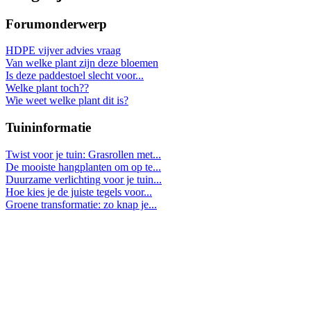
Forumonderwerp
HDPE vijver advies vraag
Van welke plant zijn deze bloemen
Is deze paddestoel slecht voor...
Welke plant toch??
Wie weet welke plant dit is?
Tuininformatie
Twist voor je tuin: Grasrollen met...
De mooiste hangplanten om op te...
Duurzame verlichting voor je tuin...
Hoe kies je de juiste tegels voor...
Groene transformatie: zo knap je...