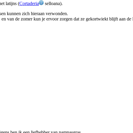
 latijns (
Cortaderia
selloana).
vissen kunnen zich hieraan verwonden.
n van de zomer kun je ervoor zorgen dat ze gekortwiekt blijft aan de k
igens ben ik een liefhebber van pampasgras.