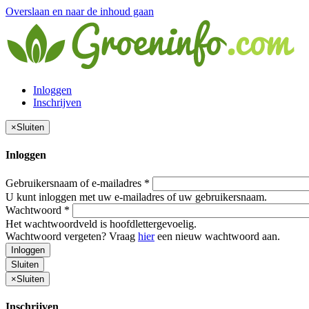
Overslaan en naar de inhoud gaan
Inloggen
Inschrijven
×
Sluiten
Inloggen
Gebruikersnaam of e-mailadres
*
U kunt inloggen met uw e-mailadres of uw gebruikersnaam.
Wachtwoord
*
Het wachtwoordveld is hoofdlettergevoelig.
Wachtwoord vergeten? Vraag
hier
een nieuw wachtwoord aan.
Inloggen
Sluiten
×
Sluiten
Inschrijven