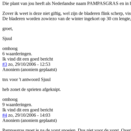
Die plant van jou heeft als Nederlandse naam PAMPASGRAS en in het
Zover ik weet is deze niet giftig, wel zijn de bladeren flink scherp, 
De bladeren worden zowiezo van de winter ingekort op 30 cm lengte, e
groet,
Sjuul
omhoog
6 waarderingen.
Ik vind dit een goed bericht
#3
zo, 29/10/2006 - 12:53
Anoniem (anoniem geplaatst)
tnx voor 't antwoord Sjuul
heb zonet de sprieten afgeknipt.
omhoog
9 waarderingen.
Ik vind dit een goed bericht
#4
zo, 29/10/2006 - 14:03
Anoniem (anoniem geplaatst)
Pampasgras moet je na de vorst snoeien. Dus niet voor de vorst. Over