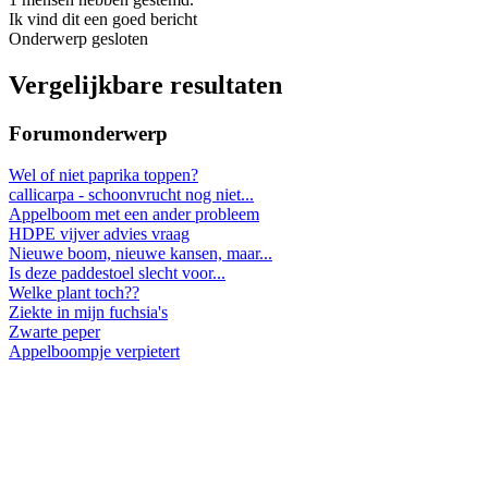
Ik vind dit een goed bericht
Onderwerp gesloten
Vergelijkbare resultaten
Forumonderwerp
Wel of niet paprika toppen?
callicarpa - schoonvrucht nog niet...
Appelboom met een ander probleem
HDPE vijver advies vraag
Nieuwe boom, nieuwe kansen, maar...
Is deze paddestoel slecht voor...
Welke plant toch??
Ziekte in mijn fuchsia's
Zwarte peper
Appelboompje verpietert