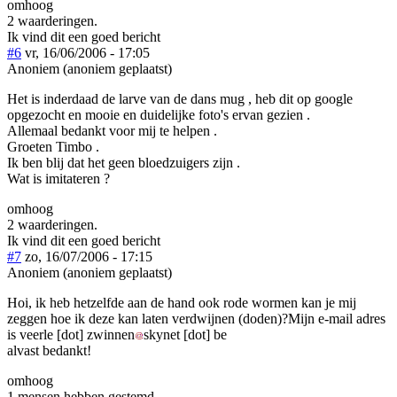
omhoog
2 waarderingen.
Ik vind dit een goed bericht
#6
vr, 16/06/2006 - 17:05
Anoniem (anoniem geplaatst)
Het is inderdaad de larve van de dans mug , heb dit op google
opgezocht en mooie en duidelijke foto's ervan gezien .
Allemaal bedankt voor mij te helpen .
Groeten Timbo .
Ik ben blij dat het geen bloedzuigers zijn .
Wat is imitateren ?
omhoog
2 waarderingen.
Ik vind dit een goed bericht
#7
zo, 16/07/2006 - 17:15
Anoniem (anoniem geplaatst)
Hoi, ik heb hetzelfde aan de hand ook rode wormen kan je mij
zeggen hoe ik deze kan laten verdwijnen (doden)?Mijn e-mail adres
is
veerle
[dot]
zwinnen
skynet
[dot]
be
alvast bedankt!
omhoog
1 mensen hebben gestemd.