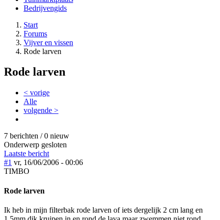
Bedrijvengids
Start
Forums
Vijver en vissen
Rode larven
Rode larven
< vorige
Alle
volgende >
7 berichten / 0 nieuw
Onderwerp gesloten
Laatste bericht
#1
vr, 16/06/2006 - 00:06
TIMBO
Rode larven
Ik heb in mijn filterbak rode larven of iets dergelijk 2 cm lang en
1.5mm dik kruipen in en rond de lava maar zwemmen niet rond ,