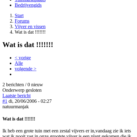
Bedrijvengids
Start
Forums
Vijver en vissen
Wat is dat !!!!!!!
Wat is dat !!!!!!!
< vorige
Alle
volgende >
2 berichten / 0 nieuw
Onderwerp gesloten
Laatste bericht
#1
di, 20/06/2006 - 02:27
natuurmanjak
Wat is dat !!!!!!!
Ik heb een grote tuin met een zestal vijvers er in,vandaag zie ik iets
wat ik nooit zag,in onze grootste vijver is een plant gekomen die ik