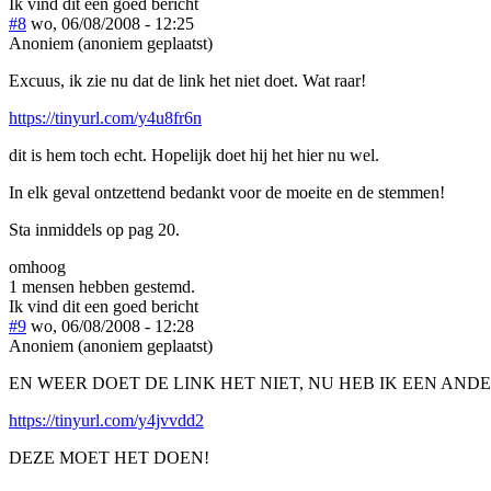
Ik vind dit een goed bericht
#8
wo, 06/08/2008 - 12:25
Anoniem (anoniem geplaatst)
Excuus, ik zie nu dat de link het niet doet. Wat raar!
https://tinyurl.com/y4u8fr6n
dit is hem toch echt. Hopelijk doet hij het hier nu wel.
In elk geval ontzettend bedankt voor de moeite en de stemmen!
Sta inmiddels op pag 20.
omhoog
1 mensen hebben gestemd.
Ik vind dit een goed bericht
#9
wo, 06/08/2008 - 12:28
Anoniem (anoniem geplaatst)
EN WEER DOET DE LINK HET NIET, NU HEB IK EEN AN
https://tinyurl.com/y4jvvdd2
DEZE MOET HET DOEN!