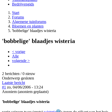
Bedrijvengids
Start
Forums
Algemene tuinforums
Bloemen en planten
'bobbelige' blaadjes wisteria
'bobbelige' blaadjes wisteria
< vorige
Alle
volgende >
2 berichten / 0 nieuw
Onderwerp gesloten
Laatste bericht
#1
zo, 04/06/2006 - 13:24
Anoniem (anoniem geplaatst)
'bobbelige' blaadjes wisteria
vorig seizoen twee (grote)
wisteria
's tegen de zijkant van het huis