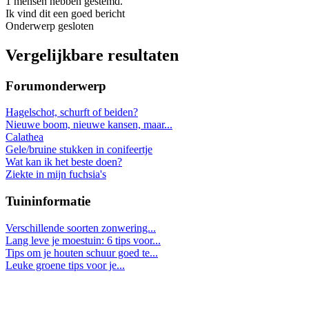
1 mensen hebben gestemd.
Ik vind dit een goed bericht
Onderwerp gesloten
Vergelijkbare resultaten
Forumonderwerp
Hagelschot, schurft of beiden?
Nieuwe boom, nieuwe kansen, maar...
Calathea
Gele/bruine stukken in conifeertje
Wat kan ik het beste doen?
Ziekte in mijn fuchsia's
Tuininformatie
Verschillende soorten zonwering...
Lang leve je moestuin: 6 tips voor...
Tips om je houten schuur goed te...
Leuke groene tips voor je...