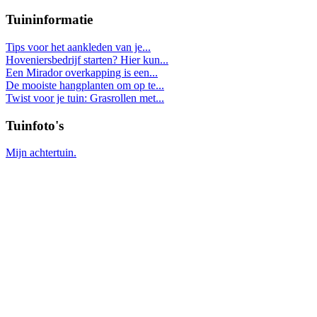
Tuininformatie
Tips voor het aankleden van je...
Hoveniersbedrijf starten? Hier kun...
Een Mirador overkapping is een...
De mooiste hangplanten om op te...
Twist voor je tuin: Grasrollen met...
Tuinfoto's
Mijn achtertuin.