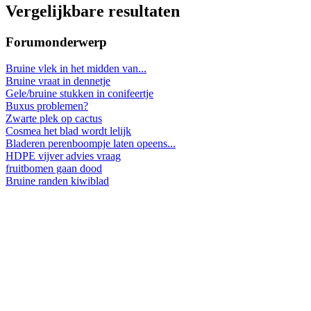
Vergelijkbare resultaten
Forumonderwerp
Bruine vlek in het midden van...
Bruine vraat in dennetje
Gele/bruine stukken in conifeertje
Buxus problemen?
Zwarte plek op cactus
Cosmea het blad wordt lelijk
Bladeren perenboompje laten opeens...
HDPE vijver advies vraag
fruitbomen gaan dood
Bruine randen kiwiblad