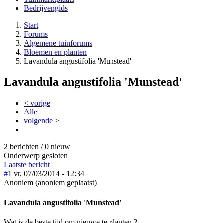
Bedrijvengids
Start
Forums
Algemene tuinforums
Bloemen en planten
Lavandula angustifolia 'Munstead'
Lavandula angustifolia 'Munstead'
< vorige
Alle
volgende >
2 berichten / 0 nieuw
Onderwerp gesloten
Laatste bericht
#1
vr, 07/03/2014 - 12:34
Anoniem (anoniem geplaatst)
Lavandula angustifolia 'Munstead'
Wat is de beste tijd om nieuwe te planten ?