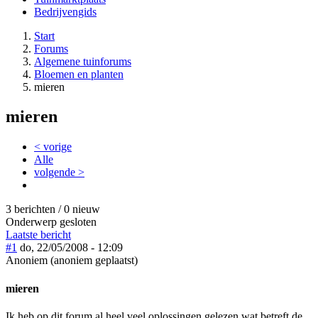
Bedrijvengids
Start
Forums
Algemene tuinforums
Bloemen en planten
mieren
mieren
< vorige
Alle
volgende >
3 berichten / 0 nieuw
Onderwerp gesloten
Laatste bericht
#1
do, 22/05/2008 - 12:09
Anoniem (anoniem geplaatst)
mieren
Ik heb op dit forum al heel veel oplossingen gelezen wat betreft de