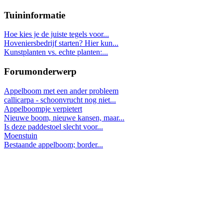
Tuininformatie
Hoe kies je de juiste tegels voor...
Hoveniersbedrijf starten? Hier kun...
Kunstplanten vs. echte planten:...
Forumonderwerp
Appelboom met een ander probleem
callicarpa - schoonvrucht nog niet...
Appelboompje verpietert
Nieuwe boom, nieuwe kansen, maar...
Is deze paddestoel slecht voor...
Moenstuin
Bestaande appelboom; border...