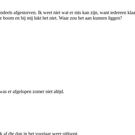
endeels afgestorven. Ik weet niet wat er mis kan zijn, want iedereen kl
e boom en bij mij lukt het niet. Waar zou het aan kunnen liggen?
as er afgelopen zomer niet altijd.
k af,die dan in het voorjaar weer uitloopt.