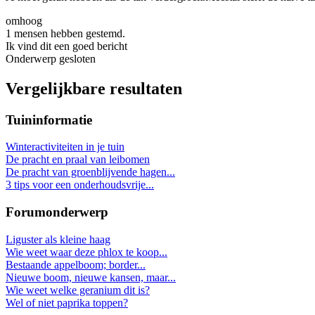
omhoog
1 mensen hebben gestemd.
Ik vind dit een goed bericht
Onderwerp gesloten
Vergelijkbare resultaten
Tuininformatie
Winteractiviteiten in je tuin
De pracht en praal van leibomen
De pracht van groenblijvende hagen...
3 tips voor een onderhoudsvrije...
Forumonderwerp
Liguster als kleine haag
Wie weet waar deze phlox te koop...
Bestaande appelboom; border...
Nieuwe boom, nieuwe kansen, maar...
Wie weet welke geranium dit is?
Wel of niet paprika toppen?