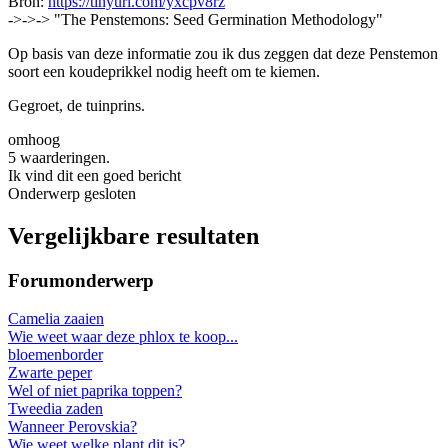
Bron:
https://tinyurl.com/yxcpv8rz
->->-> "The Penstemons: Seed Germination Methodology"
Op basis van deze informatie zou ik dus zeggen dat deze Penstemon
soort een koudeprikkel nodig heeft om te kiemen.
Gegroet, de tuinprins.
omhoog
5 waarderingen.
Ik vind dit een goed bericht
Onderwerp gesloten
Vergelijkbare resultaten
Forumonderwerp
Camelia zaaien
Wie weet waar deze phlox te koop...
bloemenborder
Zwarte peper
Wel of niet paprika toppen?
Tweedia zaden
Wanneer Perovskia?
Wie weet welke plant dit is?