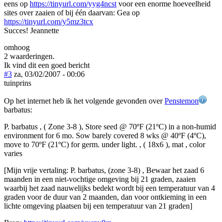
eens op
https://tinyurl.com/yyg4ncst
voor een enorme hoeveelheid
sites over zaaien of bij één daarvan: Gea op
https://tinyurl.com/y5mz3tcx
Succes! Jeannette
omhoog
2 waarderingen.
Ik vind dit een goed bericht
#3
za, 03/02/2007 - 00:06
tuinprins
Op het internet heb ik het volgende gevonden over
Penstemon
barbatus:
P. barbatus , ( Zone 3-8 ), Store seed @ 70ºF (21ºC) in a non-humid
environment for 6 mo. Sow barely covered 8 wks @ 40ºF (4ºC),
move to 70ºF (21ºC) for germ. under light. , ( 18x6 ), mat , color
varies
[Mijn vrije vertaling: P. barbatus, (zone 3-8) , Bewaar het zaad 6
maanden in een niet-vochtige omgeving bij 21 graden, zaaien
waarbij het zaad nauwelijks bedekt wordt bij een temperatuur van 4
graden voor de duur van 2 maanden, dan voor ontkieming in een
lichte omgeving plaatsen bij een temperatuur van 21 graden]