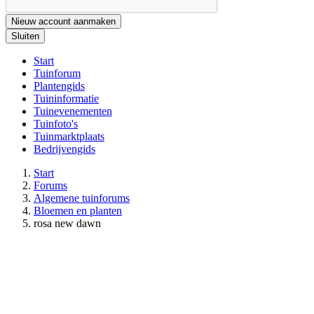
Nieuw account aanmaken
Sluiten
Start
Tuinforum
Plantengids
Tuininformatie
Tuinevenementen
Tuinfoto's
Tuinmarktplaats
Bedrijvengids
Start
Forums
Algemene tuinforums
Bloemen en planten
rosa new dawn