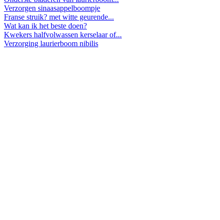
Verzorgen sinaasappelboompje
Franse struik? met witte geurende...
Wat kan ik het beste doen?
Kwekers halfvolwassen kerselaar of...
Verzorging laurierboom nibilis