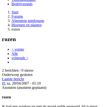
Bedrijvengids
Start
Forums
Algemene tuinforums
Bloemen en planten
rozen
rozen
< vorige
Alle
volgende >
2 berichten / 0 nieuw
Onderwerp gesloten
Laatste bericht
#1
za, 28/04/2007 - 01:10
Anoniem (anoniem geplaatst)
rozen
Ik had een rozelaar tot met de grond gelijk gesnoeid, hij is terug