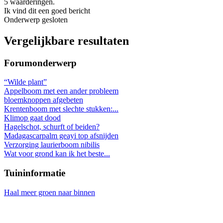
5 waarderingen.
Ik vind dit een goed bericht
Onderwerp gesloten
Vergelijkbare resultaten
Forumonderwerp
“Wilde plant”
Appelboom met een ander probleem
bloemknoppen afgebeten
Krentenboom met slechte stukken:...
Klimop gaat dood
Hagelschot, schurft of beiden?
Madagascarpalm geayi top afsnijden
Verzorging laurierboom nibilis
Wat voor grond kan ik het beste...
Tuininformatie
Haal meer groen naar binnen