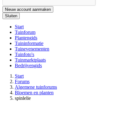
Nieuw account aanmaken
Sluiten
Start
Tuinforum
Plantengids
Tuininformatie
Tuinevenementen
Tuinfoto's
Tuinmarktplaats
Bedrijvengids
Start
Forums
Algemene tuinforums
Bloemen en planten
spinlelie