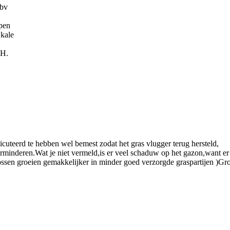
 bv
pen
 kale
pH.
cuteerd te hebben wel bemest zodat het gras vlugger terug hersteld,
verminderen.Wat je niet vermeld,is er veel schaduw op het gazon,want 
sen groeien gemakkelijker in minder goed verzorgde graspartijen )Groe