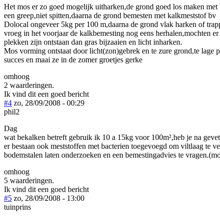
Het mos er zo goed mogelijk uitharken,de grond goed los maken met
een greep,niet spitten,daarna de grond bemesten met kalkmeststof bv
Dolocal ongeveer 5kg per 100 m,daarna de grond vlak harken of trap
vroeg in het voorjaar de kalkbemesting nog eens herhalen,mochten er
plekken zijn ontstaan dan gras bijzaaien en licht inharken.
Mos vorming ontstaat door licht(zon)gebrek en te zure grond,te lage 
succes en maai ze in de zomer groetjes gerke
omhoog
2 waarderingen.
Ik vind dit een goed bericht
#4
zo, 28/09/2008 - 00:29
phil2
Dag
wat bekalken betreft gebruik ik 10 a 15kg voor 100m²,heb je na geveti
er bestaan ook meststoffen met bacterien toegevoegd om viltlaag te 
bodemstalen laten onderzoeken en een bemestingadvies te vragen.(mos
omhoog
5 waarderingen.
Ik vind dit een goed bericht
#5
zo, 28/09/2008 - 13:00
tuinprins