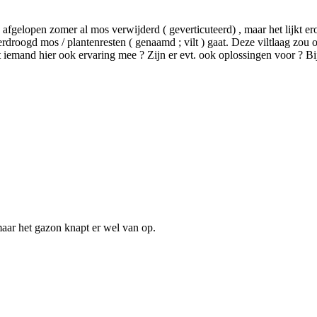
afgelopen zomer al mos verwijderd ( geverticuteerd) , maar het lijkt erop
verdroogd mos / plantenresten ( genaamd ; vilt ) gaat. Deze viltlaag zo
iemand hier ook ervaring mee ? Zijn er evt. ook oplossingen voor ? Bi
aar het gazon knapt er wel van op.