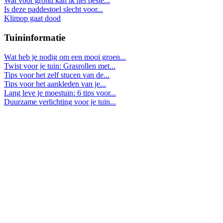
Wat voor grond kan ik het beste...
Is deze paddestoel slecht voor...
Klimop gaat dood
Tuininformatie
Wat heb je nodig om een mooi groen...
Twist voor je tuin: Grasrollen met...
Tips voor het zelf stucen van de...
Tips voor het aankleden van je...
Lang leve je moestuin: 6 tips voor...
Duurzame verlichting voor je tuin...