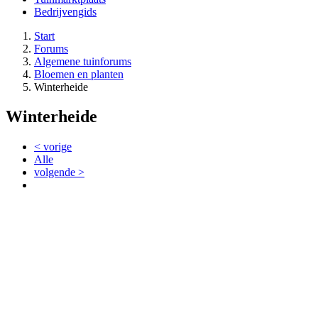
Bedrijvengids
Start
Forums
Algemene tuinforums
Bloemen en planten
Winterheide
Winterheide
< vorige
Alle
volgende >