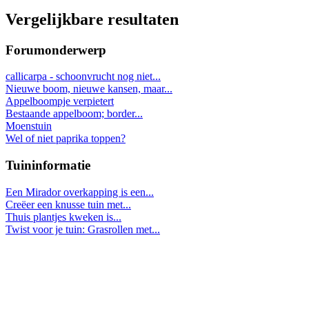
Vergelijkbare resultaten
Forumonderwerp
callicarpa - schoonvrucht nog niet...
Nieuwe boom, nieuwe kansen, maar...
Appelboompje verpietert
Bestaande appelboom; border...
Moenstuin
Wel of niet paprika toppen?
Tuininformatie
Een Mirador overkapping is een...
Creëer een knusse tuin met...
Thuis plantjes kweken is...
Twist voor je tuin: Grasrollen met...