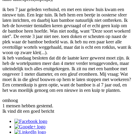
ik ben 7 jaar geleden verhuisd, en met een nieuw huis kwam een
nieuwe tuin. Een lege tuin. Ik heb hem een beetje in oosterse sfeer
laten inrichten, en daarbij kan bamboe natuurlijk niet ontbreken. Ik
heb de hovenier tientallen keren gevraagd of er echt geen kuip om
de bamboe heen hoefde. Was niet nodig, want ''Deze soort woekerd
niet''. De eerste 3 jaar niet nee. toen doken er scheuten op naast de
plek waar de bamboe bedoeld was. ik heb nu een paar keer alle
overtollige wortels weggehaald, maar dat is echt een rotklus, want ik
woon op zware klei(...).
ik heb vandaag besloten dat dit de laatste keer geweest moet zijn. ik
heb de wortelpunten meer dan 4 meter verder teruggevonden, maar
uiteindelijk toch alles eruitgekregen. Ik zit nu met een bamboe met
ongeveer 1 meter diameter, en een gleuf eromheen. Mij vraag: Wat
moet ik in die gleuf bouwen op hem te laten stoppen met woekeren?
Een cementkuip is geen optie, want de bamboe is al 7 jaar oud, en
het was moeilijk genoeg om een nieuwe in een kuip te planten.
omhoog
1 mensen hebben gestemd.
Ik vind dit een goed bericht