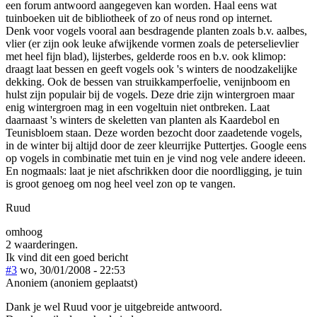
een forum antwoord aangegeven kan worden. Haal eens wat
tuinboeken uit de bibliotheek of zo of neus rond op internet.
Denk voor vogels vooral aan besdragende planten zoals b.v. aalbes,
vlier (er zijn ook leuke afwijkende vormen zoals de peterselievlier
met heel fijn blad), lijsterbes, gelderde roos en b.v. ook klimop:
draagt laat bessen en geeft vogels ook 's winters de noodzakelijke
dekking. Ook de bessen van struikkamperfoelie, venijnboom en
hulst zijn populair bij de vogels. Deze drie zijn wintergroen maar
enig wintergroen mag in een vogeltuin niet ontbreken. Laat
daarnaast 's winters de skeletten van planten als Kaardebol en
Teunisbloem staan. Deze worden bezocht door zaadetende vogels,
in de winter bij altijd door de zeer kleurrijke Puttertjes. Google eens
op vogels in combinatie met tuin en je vind nog vele andere ideeen.
En nogmaals: laat je niet afschrikken door die noordligging, je tuin
is groot genoeg om nog heel veel zon op te vangen.
Ruud
omhoog
2 waarderingen.
Ik vind dit een goed bericht
#3
wo, 30/01/2008 - 22:53
Anoniem (anoniem geplaatst)
Dank je wel Ruud voor je uitgebreide antwoord.