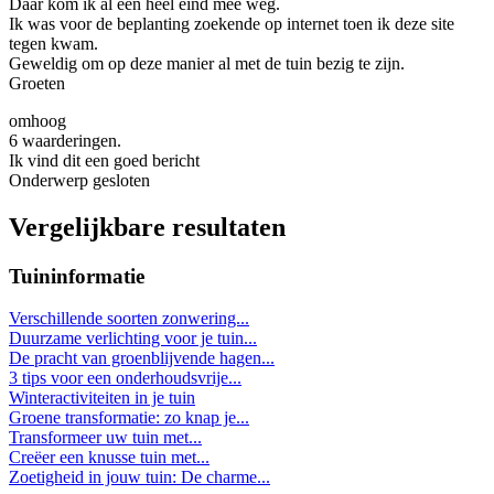
Daar kom ik al een heel eind mee weg.
Ik was voor de beplanting zoekende op internet toen ik deze site
tegen kwam.
Geweldig om op deze manier al met de tuin bezig te zijn.
Groeten
omhoog
6 waarderingen.
Ik vind dit een goed bericht
Onderwerp gesloten
Vergelijkbare resultaten
Tuininformatie
Verschillende soorten zonwering...
Duurzame verlichting voor je tuin...
De pracht van groenblijvende hagen...
3 tips voor een onderhoudsvrije...
Winteractiviteiten in je tuin
Groene transformatie: zo knap je...
Transformeer uw tuin met...
Creëer een knusse tuin met...
Zoetigheid in jouw tuin: De charme...