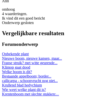
Ann
omhoog
4 waarderingen.
Ik vind dit een goed bericht
Onderwerp gesloten
Vergelijkbare resultaten
Forumonderwerp
Onbekende plant
Nieuwe boom, nieuwe kansen, maar...
Franse struik? met witte geurende...
Klimop gaat dood
Welke boom is dit?
Bestaande appelboom; border...
callicarpa - schoonvrucht nog niet...
Krullend blad hedychium
Wie weet welke plant dit is?
Krentenboom met slechte stukken:...