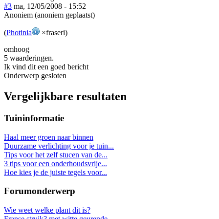
#3
ma, 12/05/2008 - 15:52
Anoniem (anoniem geplaatst)
(
Photinia
×fraseri)
omhoog
5 waarderingen.
Ik vind dit een goed bericht
Onderwerp gesloten
Vergelijkbare resultaten
Tuininformatie
Haal meer groen naar binnen
Duurzame verlichting voor je tuin...
Tips voor het zelf stucen van de...
3 tips voor een onderhoudsvrije...
Hoe kies je de juiste tegels voor...
Forumonderwerp
Wie weet welke plant dit is?
Franse struik? met witte geurende...