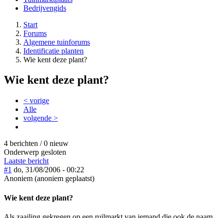
Bedrijvengids
Start
Forums
Algemene tuinforums
Identificatie planten
Wie kent deze plant?
Wie kent deze plant?
< vorige
Alle
volgende >
4 berichten / 0 nieuw
Onderwerp gesloten
Laatste bericht
#1
do, 31/08/2006 - 00:22
Anoniem (anoniem geplaatst)
Wie kent deze plant?
Als zaailing gekregen op een ruilmarkt van iemand die ook de naam