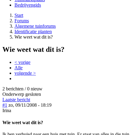
Bedrijvengids
Start
Forums
Algemene tuinforums
Identificatie planten
Wie weet wat dit is?
Wie weet wat dit is?
< vorige
Alle
volgende >
2 berichten / 0 nieuw
Onderwerp gesloten
Laatste bericht
#1
zo, 09/11/2008 - 18:19
Irina
Wie weet wat dit is?
Ik ben verhuisd naar een huis met tuin. Er staat van alles in die tuin,