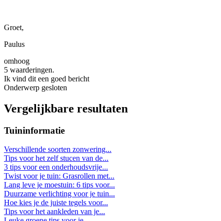
Groet,
Paulus
omhoog
5 waarderingen.
Ik vind dit een goed bericht
Onderwerp gesloten
Vergelijkbare resultaten
Tuininformatie
Verschillende soorten zonwering...
Tips voor het zelf stucen van de...
3 tips voor een onderhoudsvrije...
Twist voor je tuin: Grasrollen met...
Lang leve je moestuin: 6 tips voor...
Duurzame verlichting voor je tuin...
Hoe kies je de juiste tegels voor...
Tips voor het aankleden van je...
Leuke groene tips voor je...