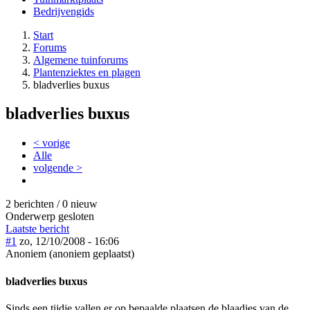
Bedrijvengids
Start
Forums
Algemene tuinforums
Plantenziektes en plagen
bladverlies buxus
bladverlies buxus
< vorige
Alle
volgende >
2 berichten / 0 nieuw
Onderwerp gesloten
Laatste bericht
#1
zo, 12/10/2008 - 16:06
Anoniem (anoniem geplaatst)
bladverlies buxus
Sinds een tijdje vallen er op bepaalde plaatsen de blaadjes van de