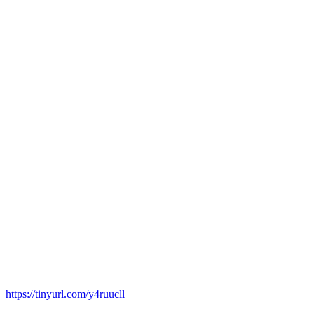
https://tinyurl.com/y4ruucll