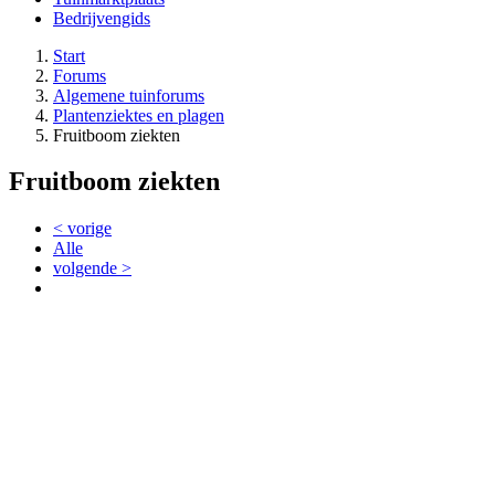
Bedrijvengids
Start
Forums
Algemene tuinforums
Plantenziektes en plagen
Fruitboom ziekten
Fruitboom ziekten
< vorige
Alle
volgende >