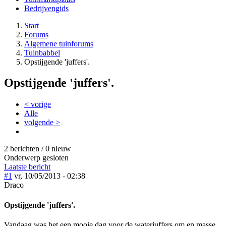
Bedrijvengids
Start
Forums
Algemene tuinforums
Tuinbabbel
Opstijgende 'juffers'.
Opstijgende 'juffers'.
< vorige
Alle
volgende >
2 berichten / 0 nieuw
Onderwerp gesloten
Laatste bericht
#1
vr, 10/05/2013 - 02:38
Draco
Opstijgende 'juffers'.
Vandaag was het een mooie dag voor de waterjuffers om en masse