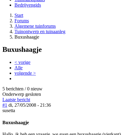
Bedrijvengids
Start
Forums
Algemene tuinforums
Tuinontwerp en tuinaanleg
Buxushaagje
Buxushaagje
< vorige
Alle
volgende >
5 berichten / 0 nieuw
Onderwerp gesloten
Laatste bericht
#1
di, 27/05/2008 - 21:36
susetta
Buxushaagje
Hallo, ik heb een vraagje, we gaan een buxushaagje (vierkant)