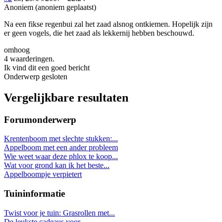
Anoniem (anoniem geplaatst)
Na een fikse regenbui zal het zaad alsnog ontkiemen. Hopelijk zijn
er geen vogels, die het zaad als lekkernij hebben beschouwd.
omhoog
4 waarderingen.
Ik vind dit een goed bericht
Onderwerp gesloten
Vergelijkbare resultaten
Forumonderwerp
Krentenboom met slechte stukken:...
Appelboom met een ander probleem
Wie weet waar deze phlox te koop...
Wat voor grond kan ik het beste...
Appelboompje verpietert
Tuininformatie
Twist voor je tuin: Grasrollen met...
De leukste cadeaus voor...