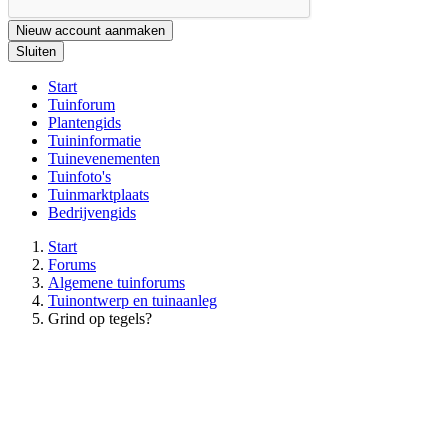
Nieuw account aanmaken
Sluiten
Start
Tuinforum
Plantengids
Tuininformatie
Tuinevenementen
Tuinfoto's
Tuinmarktplaats
Bedrijvengids
Start
Forums
Algemene tuinforums
Tuinontwerp en tuinaanleg
Grind op tegels?