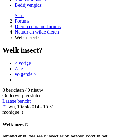
Bedrijvengids
Start
Forums
Dieren en natuurforums
Natuur en wilde dieren
Welk insect?
Welk insect?
< vorige
Alle
volgende >
8 berichten / 0 nieuw
Onderwerp gesloten
Laatste bericht
#1
wo, 16/04/2014 - 15:31
monique_t
Welk insect?
Iemand enig idee welk insect er op bezoek komt in het