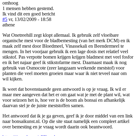
omhoog
1 mensen hebben gestemd.
Ik vind dit een goed bericht
#5
vr, 13/02/2009 - 18:58
athene
Wat Onetreehill zegt klopt allemaal. Ik gebruik zelf vloeibare
organische mest voor de bladbemesting (van het merk DCM) en ik
maak zelf mest door Bloedmeel, Vinassekali en Beendermeel te
mengen. In het voorjaar gebruik ik een lage dosis met relatief veel
stikstof. Pas verpotte bomen krijgen krijgen bladmest met veel fosfor
en ik het najaar geef ik stikstofarme mest. Daarnaast maak ik nog
gebruik van Osmocote (zeer langzaam werkende meststof) voor
planten die veel moeten groeien maar waar ik niet teveel naar om
wil kijken.
Ik weet dat bovenstaande geen antwoord is op je vraag. Ik wil er
maar mee aangeven dat het er om gaat wat je met de plant wil, wat
voor seizoen het is, hoe ver is de boom als bonsai en afhankelijk
daarvan stel je de juiste meststoffen samen.
Het antwoord dat ik je ga geven, geef ik je door middel van een link
naar bonsaikunst.nl. Op die site staat namelijk een compleet artikel
over bemesting en je vraag wordt daarin ook beantwoord.