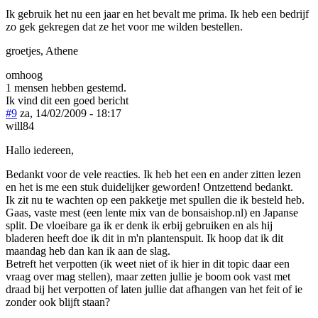
Ik gebruik het nu een jaar en het bevalt me prima. Ik heb een bedrijf
zo gek gekregen dat ze het voor me wilden bestellen.
groetjes, Athene
omhoog
1 mensen hebben gestemd.
Ik vind dit een goed bericht
#9
za, 14/02/2009 - 18:17
will84
Hallo iedereen,
Bedankt voor de vele reacties. Ik heb het een en ander zitten lezen
en het is me een stuk duidelijker geworden! Ontzettend bedankt.
Ik zit nu te wachten op een pakketje met spullen die ik besteld heb.
Gaas, vaste mest (een lente mix van de bonsaishop.nl) en Japanse
split. De vloeibare ga ik er denk ik erbij gebruiken en als hij
bladeren heeft doe ik dit in m'n plantenspuit. Ik hoop dat ik dit
maandag heb dan kan ik aan de slag.
Betreft het verpotten (ik weet niet of ik hier in dit topic daar een
vraag over mag stellen), maar zetten jullie je boom ook vast met
draad bij het verpotten of laten jullie dat afhangen van het feit of ie
zonder ook blijft staan?