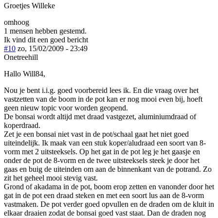
Groetjes Willeke
omhoog
1 mensen hebben gestemd.
Ik vind dit een goed bericht
#10
zo, 15/02/2009 - 23:49
Onetreehill
Hallo Will84,
Nou je bent i.i.g. goed voorbereid lees ik. En die vraag over het
vastzetten van de boom in de pot kan er nog mooi even bij, hoeft
geen nieuw topic voor worden geopend.
De bonsai wordt altijd met draad vastgezet, aluminiumdraad of
koperdraad.
Zet je een bonsai niet vast in de pot/schaal gaat het niet goed
uiteindelijk. Ik maak van een stuk koper/aludraad een soort van 8-
vorm met 2 uitsteeksels. Op het gat in de pot leg je het gaasje en
onder de pot de 8-vorm en de twee uitsteeksels steek je door het
gaas en buig de uiteinden om aan de binnenkant van de potrand. Zo
zit het geheel mooi stevig vast.
Grond of akadama in de pot, boom erop zetten en vanonder door het
gat in de pot een draad steken en met een soort lus aan de 8-vorm
vastmaken. De pot verder goed opvullen en de draden om de kluit in
elkaar draaien zodat de bonsai goed vast staat. Dan de draden nog