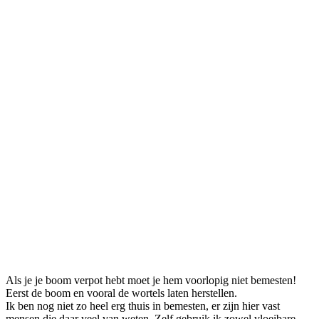
Als je je boom verpot hebt moet je hem voorlopig niet bemesten!
Eerst de boom en vooral de wortels laten herstellen.
Ik ben nog niet zo heel erg thuis in bemesten, er zijn hier vast
mensen die daar veel van weten. Zelf gebruik ik zowel vloeibare