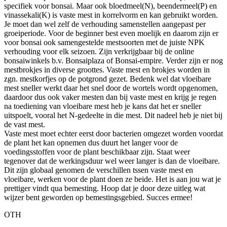
specifiek voor bonsai. Maar ook bloedmeel(N), beendermeel(P) en
vinassekali(K) is vaste mest in korrelvorm en kan gebruikt worden.
Je moet dan wel zelf de verhouding samenstellen aangepast per
groeiperiode. Voor de beginner best even moelijk en daarom zijn er
voor bonsai ook samengestelde mestsoorten met de juiste NPK
verhouding voor elk seizoen. Zijn verkrijgbaar bij de online
bonsaiwinkels b.v. Bonsaiplaza of Bonsai-empire. Verder zijn er nog
mestbrokjes in diverse groottes. Vaste mest en brokjes worden in
zgn. mestkorfjes op de potgrond gezet. Bedenk wel dat vloeibare
mest sneller werkt daar het snel door de wortels wordt opgenomen,
daardoor dus ook vaker mesten dan bij vaste mest en krijg je regen
na toediening van vloeibare mest heb je kans dat het er sneller
uitspoelt, vooral het N-gedeelte in die mest. Dit nadeel heb je niet bij
de vast mest.
Vaste mest moet echter eerst door bacterien omgezet worden voordat
de plant het kan opnemen dus duurt het langer voor de
voedingsstoffen voor de plant beschikbaar zijn. Staat weer
tegenover dat de werkingsduur wel weer langer is dan de vloeibare.
Dit zijn globaal genomen de verschillen tssen vaste mest en
vloeibare, werken voor de plant doen ze beide. Het is aan jou wat je
prettiger vindt qua bemesting. Hoop dat je door deze uitleg wat
wijzer bent geworden op bemestingsgebied. Succes ermee!
OTH