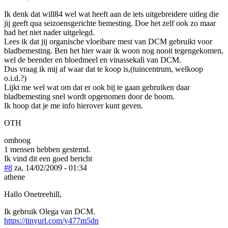
Ik denk dat will84 wel wat heeft aan de iets uitgebreidere uitleg die
jij geeft qua seizoensgerichte bemesting. Doe het zelf ook zo maar
had het niet nader uitgelegd.
Lees ik dat jij organische vloeibare mest van DCM gebruikt voor
bladbemesting. Ben het hier waar ik woon nog nooit tegengekomen,
wel de beender en bloedmeel en vinassekali van DCM.
Dus vraag ik mij af waar dat te koop is,(tuincentrum, welkoop
o.i.d.?)
Lijkt me wel wat om dat er ook bij te gaan gebruiken daar
bladbemesting snel wordt opgenomen door de boom.
Ik hoop dat je me info hierover kunt geven.
OTH
omhoog
1 mensen hebben gestemd.
Ik vind dit een goed bericht
#8
za, 14/02/2009 - 01:34
athene
Hallo Onetreehill,
Ik gebruik Olega van DCM.
https://tinyurl.com/y477m5dn