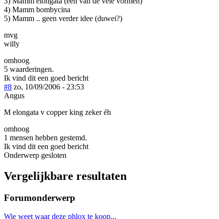
3) Mamm elongata (een van de vele vormen)
4) Mamm bombycina
5) Mamm .. geen verder idee (duwei?)
mvg
willy
omhoog
5 waarderingen.
Ik vind dit een goed bericht
#8
zo, 10/09/2006 - 23:53
Angus
M elongata v copper king zeker éh
omhoog
1 mensen hebben gestemd.
Ik vind dit een goed bericht
Onderwerp gesloten
Vergelijkbare resultaten
Forumonderwerp
Wie weet waar deze phlox te koop...