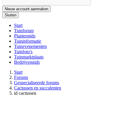
Nieuw account aanmaken
Sluiten
Start
Tuinforum
Plantengids
Tuininformatie
Tuinevenementen
Tuinfoto's
Tuinmarktplaats
Bedrijvengids
Start
Forums
Gespecialiseerde forums
Cactussen en succulenten
id cactussen