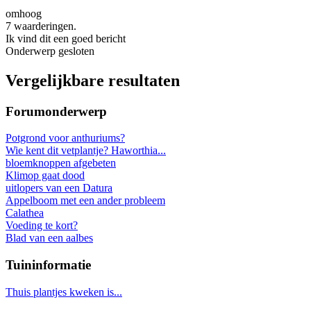
omhoog
7 waarderingen.
Ik vind dit een goed bericht
Onderwerp gesloten
Vergelijkbare resultaten
Forumonderwerp
Potgrond voor anthuriums?
Wie kent dit vetplantje? Haworthia...
bloemknoppen afgebeten
Klimop gaat dood
uitlopers van een Datura
Appelboom met een ander probleem
Calathea
Voeding te kort?
Blad van een aalbes
Tuininformatie
Thuis plantjes kweken is...