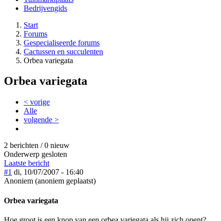
Bedrijvengids
Start
Forums
Gespecialiseerde forums
Cactussen en succulenten
Orbea variegata
Orbea variegata
< vorige
Alle
volgende >
2 berichten / 0 nieuw
Onderwerp gesloten
Laatste bericht
#1
di, 10/07/2007 - 16:40
Anoniem (anoniem geplaatst)
Orbea variegata
Hoe groot is een knop van een orbea variegata als hij zich opent?