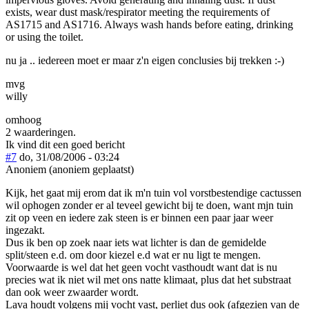
exists, wear dust mask/respirator meeting the requirements of
AS1715 and AS1716. Always wash hands before eating, drinking
or using the toilet.
nu ja .. iedereen moet er maar z'n eigen conclusies bij trekken :-)
mvg
willy
omhoog
2 waarderingen.
Ik vind dit een goed bericht
#7
do, 31/08/2006 - 03:24
Anoniem (anoniem geplaatst)
Kijk, het gaat mij erom dat ik m'n tuin vol vorstbestendige cactussen
wil ophogen zonder er al teveel gewicht bij te doen, want mjn tuin
zit op veen en iedere zak steen is er binnen een paar jaar weer
ingezakt.
Dus ik ben op zoek naar iets wat lichter is dan de gemidelde
split/steen e.d. om door kiezel e.d wat er nu ligt te mengen.
Voorwaarde is wel dat het geen vocht vasthoudt want dat is nu
precies wat ik niet wil met ons natte klimaat, plus dat het substraat
dan ook weer zwaarder wordt.
Lava houdt volgens mij vocht vast, perliet dus ook (afgezien van de