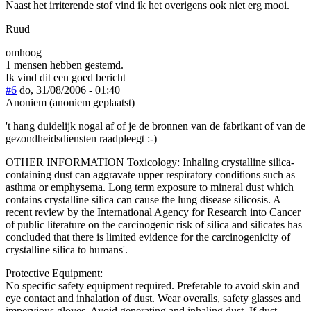
Naast het irriterende stof vind ik het overigens ook niet erg mooi.
Ruud
omhoog
1 mensen hebben gestemd.
Ik vind dit een goed bericht
#6
do, 31/08/2006 - 01:40
Anoniem (anoniem geplaatst)
't hang duidelijk nogal af of je de bronnen van de fabrikant of van de
gezondheidsdiensten raadpleegt :-)
OTHER INFORMATION Toxicology: Inhaling crystalline silica-
containing dust can aggravate upper respiratory conditions such as
asthma or emphysema. Long term exposure to mineral dust which
contains crystalline silica can cause the lung disease silicosis. A
recent review by the International Agency for Research into Cancer
of public literature on the carcinogenic risk of silica and silicates has
concluded that there is limited evidence for the carcinogenicity of
crystalline silica to humans'.
Protective Equipment:
No specific safety equipment required. Preferable to avoid skin and
eye contact and inhalation of dust. Wear overalls, safety glasses and
impervious gloves. Avoid generating and inhaling dust. If dust