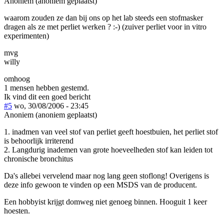
Anoniem (anoniem geplaatst)
waarom zouden ze dan bij ons op het lab steeds een stofmasker
dragen als ze met perliet werken ? :-) (zuiver perliet voor in vitro
experimenten)
mvg
willy
omhoog
1 mensen hebben gestemd.
Ik vind dit een goed bericht
#5
wo, 30/08/2006 - 23:45
Anoniem (anoniem geplaatst)
1. inadmen van veel stof van perliet geeft hoestbuien, het perliet stof
is behoorlijk irriterend
2. Langdurig inademen van grote hoeveelheden stof kan leiden tot
chronische bronchitus
Da's allebei vervelend maar nog lang geen stoflong! Overigens is
deze info gewoon te vinden op een MSDS van de producent.
Een hobbyist krijgt domweg niet genoeg binnen. Hooguit 1 keer
hoesten.