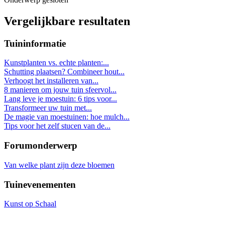
Vergelijkbare resultaten
Tuininformatie
Kunstplanten vs. echte planten:...
Schutting plaatsen? Combineer hout...
Verhoogt het installeren van...
8 manieren om jouw tuin sfeervol...
Lang leve je moestuin: 6 tips voor...
Transformeer uw tuin met...
De magie van moestuinen: hoe mulch...
Tips voor het zelf stucen van de...
Forumonderwerp
Van welke plant zijn deze bloemen
Tuinevenementen
Kunst op Schaal