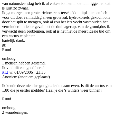
van natuursteenslag heb ik al enkele tonnen in de tuin liggen en dat
is juist zo zwaar.
Ik ga morgen een grote trichocereus terschekkii uitplanten en heb
voor dit doel vanmiddag al een grote zak hydrokorrels gekocht om
door het split te mengen, ook al zou het iets vocht vasthouden het
verminderd in ieder geval niet de drainagecap. van de grond,dus ik
verwacht geen problemen, ook al is het niet de meest ideale tijd om
een cactus te planten.
hartelijk dank,
gr.
Ruud
omhoog
1 mensen hebben gestemd.
Ik vind dit een goed bericht
#12
vr, 01/09/2006 - 23:35
Anoniem (anoniem geplaatst)
Ik kende deze niet dus google-de de naam even. Is dit de cactus van
1.80 die je eerder meldde? Haal je die 's winters weer binnen?
Ruud
omhoog
2 waarderingen.