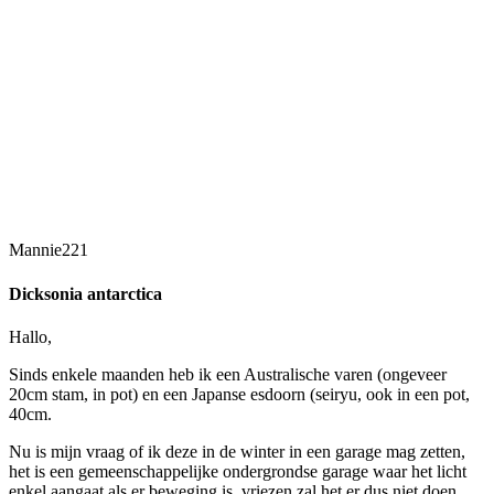
Mannie221
Dicksonia antarctica
Hallo,
Sinds enkele maanden heb ik een Australische varen (ongeveer
20cm stam, in pot) en een Japanse esdoorn (seiryu, ook in een pot,
40cm.
Nu is mijn vraag of ik deze in de winter in een garage mag zetten,
het is een gemeenschappelijke ondergrondse garage waar het licht
enkel aangaat als er beweging is, vriezen zal het er dus niet doen