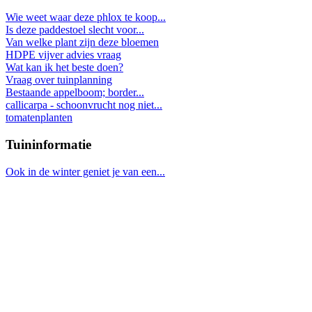
Wie weet waar deze phlox te koop...
Is deze paddestoel slecht voor...
Van welke plant zijn deze bloemen
HDPE vijver advies vraag
Wat kan ik het beste doen?
Vraag over tuinplanning
Bestaande appelboom; border...
callicarpa - schoonvrucht nog niet...
tomatenplanten
Tuininformatie
Ook in de winter geniet je van een...