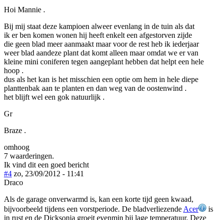
Hoi Mannie .
Bij mij staat deze kampioen alweer evenlang in de tuin als dat
ik er ben komen wonen hij heeft enkelt een afgestorven zijde
die geen blad meer aanmaakt maar voor de rest heb ik iederjaar
weer blad aandeze plant dat komt alleen maar omdat we er van
kleine mini coniferen tegen aangeplant hebben dat helpt een hele
hoop .
dus als het kan is het misschien een optie om hem in hele diepe
planttenbak aan te planten en dan weg van de oostenwind .
het blijft wel een gok natuurlijk .
Gr
Braze .
omhoog
7 waarderingen.
Ik vind dit een goed bericht
#4
zo, 23/09/2012 - 11:41
Draco
Als de garage onverwarmd is, kan een korte tijd geen kwaad,
bijvoorbeeld tijdens een vorstperiode. De bladverliezende
Acer
is
in rust en de Dicksonia groeit evenmin bij lage temperatuur. Deze