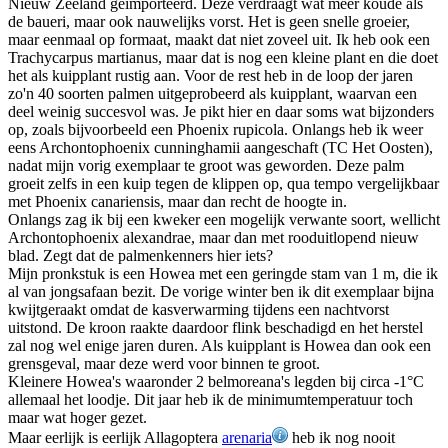
Nieuw Zeeland geïmporteerd. Deze verdraagt wat meer koude als
de baueri, maar ook nauwelijks vorst. Het is geen snelle groeier,
maar eenmaal op formaat, maakt dat niet zoveel uit. Ik heb ook een
Trachycarpus martianus, maar dat is nog een kleine plant en die doet
het als kuipplant rustig aan. Voor de rest heb in de loop der jaren
zo'n 40 soorten palmen uitgeprobeerd als kuipplant, waarvan een
deel weinig succesvol was. Je pikt hier en daar soms wat bijzonders
op, zoals bijvoorbeeld een Phoenix rupicola. Onlangs heb ik weer
eens Archontophoenix cunninghamii aangeschaft (TC Het Oosten),
nadat mijn vorig exemplaar te groot was geworden. Deze palm
groeit zelfs in een kuip tegen de klippen op, qua tempo vergelijkbaar
met Phoenix canariensis, maar dan recht de hoogte in.
Onlangs zag ik bij een kweker een mogelijk verwante soort, wellicht
Archontophoenix alexandrae, maar dan met rooduitlopend nieuw
blad. Zegt dat de palmenkenners hier iets?
Mijn pronkstuk is een Howea met een geringde stam van 1 m, die ik
al van jongsafaan bezit. De vorige winter ben ik dit exemplaar bijna
kwijtgeraakt omdat de kasverwarming tijdens een nachtvorst
uitstond. De kroon raakte daardoor flink beschadigd en het herstel
zal nog wel enige jaren duren. Als kuipplant is Howea dan ook een
grensgeval, maar deze werd voor binnen te groot.
Kleinere Howea's waaronder 2 belmoreana's legden bij circa -1°C
allemaal het loodje. Dit jaar heb ik de minimumtemperatuur toch
maar wat hoger gezet.
Maar eerlijk is eerlijk Allagoptera
arenaria
heb ik nog nooit