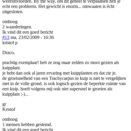
weersinvloeden. By the way, om dit geheel te verplaatsen heb je
echt een probleem. Het gewicht is enorm... omwaaien is écht
uitgesloten.
omhoog
2 waarderingen.
Ik vind dit een goed bericht
#13
ma, 23/02/2009 - 16:36
kristof p
Draco,
prachtig exemplaar! heb ze nog maar zelden zo mooi gezien als
kuipplant.
je hebt dan ook al jaren ervaring met kuipplanten en dat zie je.
de groeisnelheid van een Trachycarpus in kuip is niet te vergelijken
met in de volle grond. is ook logisch gezien de beperkte ruimte van
een kuip. hoeft volgens mij ook niet supersnel te groeien als
kuipplant ;-)...
gr
Kristof
omhoog
1 mensen hebben gestemd.
Ik vind dit een goed bericht