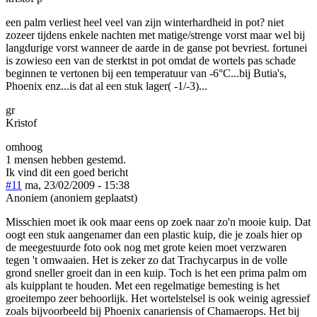
een palm verliest heel veel van zijn winterhardheid in pot? niet
zozeer tijdens enkele nachten met matige/strenge vorst maar wel bij
langdurige vorst wanneer de aarde in de ganse pot bevriest. fortunei
is zowieso een van de sterktst in pot omdat de wortels pas schade
beginnen te vertonen bij een temperatuur van -6°C...bij Butia's,
Phoenix enz...is dat al een stuk lager( -1/-3)...
gr
Kristof
omhoog
1 mensen hebben gestemd.
Ik vind dit een goed bericht
#11
ma, 23/02/2009 - 15:38
Anoniem (anoniem geplaatst)
Misschien moet ik ook maar eens op zoek naar zo'n mooie kuip. Dat
oogt een stuk aangenamer dan een plastic kuip, die je zoals hier op
de meegestuurde foto ook nog met grote keien moet verzwaren
tegen 't omwaaien. Het is zeker zo dat Trachycarpus in de volle
grond sneller groeit dan in een kuip. Toch is het een prima palm om
als kuipplant te houden. Met een regelmatige bemesting is het
groeitempo zeer behoorlijk. Het wortelstelsel is ook weinig agressief
zoals bijvoorbeeld bij Phoenix canariensis of Chamaerops. Het bij