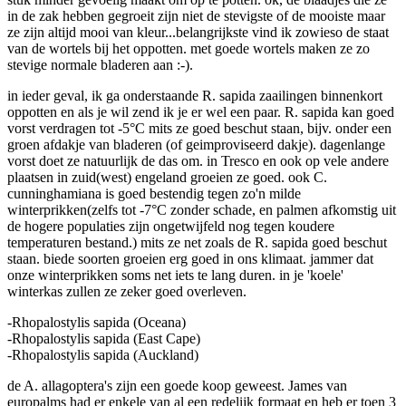
in de zak hebben gegroeit zijn niet de stevigste of de mooiste maar
ze zijn altijd mooi van kleur...belangrijkste vind ik zowieso de staat
van de wortels bij het oppotten. met goede wortels maken ze zo
stevige normale bladeren aan :-).
in ieder geval, ik ga onderstaande R. sapida zaailingen binnenkort
oppotten en als je wil zend ik je er wel een paar. R. sapida kan goed
vorst verdragen tot -5°C mits ze goed beschut staan, bijv. onder een
groen afdakje van bladeren (of geimproviseerd dakje). dagenlange
vorst doet ze natuurlijk de das om. in Tresco en ook op vele andere
plaatsen in zuid(west) engeland groeien ze goed. ook C.
cunninghamiana is goed bestendig tegen zo'n milde
winterprikken(zelfs tot -7°C zonder schade, en palmen afkomstig uit
de hogere populaties zijn ongetwijfeld nog tegen koudere
temperaturen bestand.) mits ze net zoals de R. sapida goed beschut
staan. biede soorten groeien erg goed in ons klimaat. jammer dat
onze winterprikken soms net iets te lang duren. in je 'koele'
winterkas zullen ze zeker goed overleven.
-Rhopalostylis sapida (Oceana)
-Rhopalostylis sapida (East Cape)
-Rhopalostylis sapida (Auckland)
de A. allagoptera's zijn een goede koop geweest. James van
europalms had er enkele van al een redelijk formaat en heb er toen 3