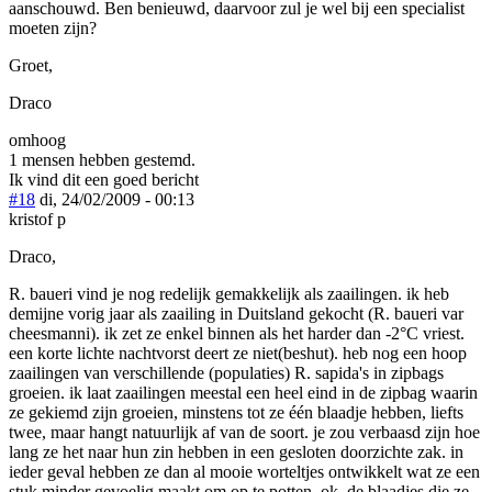
aanschouwd. Ben benieuwd, daarvoor zul je wel bij een specialist
moeten zijn?
Groet,
Draco
omhoog
1 mensen hebben gestemd.
Ik vind dit een goed bericht
#18
di, 24/02/2009 - 00:13
kristof p
Draco,
R. baueri vind je nog redelijk gemakkelijk als zaailingen. ik heb
demijne vorig jaar als zaailing in Duitsland gekocht (R. baueri var
cheesmanni). ik zet ze enkel binnen als het harder dan -2°C vriest.
een korte lichte nachtvorst deert ze niet(beshut). heb nog een hoop
zaailingen van verschillende (populaties) R. sapida's in zipbags
groeien. ik laat zaailingen meestal een heel eind in de zipbag waarin
ze gekiemd zijn groeien, minstens tot ze één blaadje hebben, liefts
twee, maar hangt natuurlijk af van de soort. je zou verbaasd zijn hoe
lang ze het naar hun zin hebben in een gesloten doorzichte zak. in
ieder geval hebben ze dan al mooie worteltjes ontwikkelt wat ze een
stuk minder gevoelig maakt om op te potten. ok, de blaadjes die ze