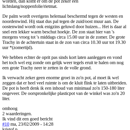
worden, dan komt er om de pot zeker een
lichtslang/noppenfolie/rietmat.
De palm wordt overigens helemaal beschermd tegen de westen en
noordenwind. Hij staat dus pal tegen de zuid/oost muur aan. De
oostenwind wordt ook enigzins geluwd door huizen... Het is daar al
snel een lekker warm beschut hoekje. De zon staat hier van 's
morgens vroeg tot 's middags circa 15.00 uur in de zomer. De grote
Trachy in de achtertuin staat in de zon van circa 10.30 uur tot 19.30
uur *(zomertijd).
We hebben echter de oprit pas sinds kort laten aanleggen en vond
het toch wel erg zonde om gelijk weer tegels eruit te halen om nog
een grote Trachy neer te zetten in de volle grond.
Ik verwacht zeker geen enorme groei in zo'n pot, al moet ik wel
zeggen dat er heel veel ruimte is om de kluit flink te laten uitbreiden.
De pot is heeft denk ik een inhoud van minimaal zo'n 150-180 liter
ongeveer. De oorspronkelijke plasticpot van de winkel was zo'n 20
liter.
omhoog
2 waarderingen.
Ik vind dit een goed bericht
#10
ma, 23/02/2009 - 14:28
kristof p