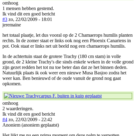
omhoog
1 mensen hebben gestemd.
Ik vind dit een goed bericht
#3
zo, 22/02/2009 - 18:01
jeremaine
het totaal plaatje, let dus vooral op de 2 Chamaerops humilis planten
rechts. In de zomer staat er links ook nog een Phoenix Canariens in
pot. Ook staat er links net uit beeld nog een chamaerops humilis.
In de achtertuin staat de grotere Trachy (180 cm stam) in volle
grond, de 2 kleine Trachy's die sinds enkele weken in de volle grond
zijn gezet redden het tot nu toe beter dan dat ze het binnen deden.
Natuurlijk plaats ik ook weer een nieuwe Musa Basjoo zodra het
weer kan. Ben benieuwd of de oude vanuit de grond nog gaat
opkomen.
omhoog
2 waarderingen.
Ik vind dit een goed bericht
#4
zo, 22/02/2009 - 22:42
Anoniem (anoniem geplaatst)
Het lijkt me nu een prima moment om deze palm te verpotten.