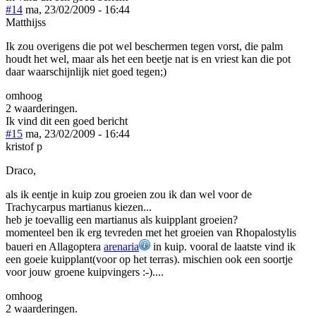
#14
ma, 23/02/2009 - 16:44
Matthijss
Ik zou overigens die pot wel beschermen tegen vorst, die palm
houdt het wel, maar als het een beetje nat is en vriest kan die pot
daar waarschijnlijk niet goed tegen;)
omhoog
2 waarderingen.
Ik vind dit een goed bericht
#15
ma, 23/02/2009 - 16:44
kristof p
Draco,
als ik eentje in kuip zou groeien zou ik dan wel voor de
Trachycarpus martianus kiezen...
heb je toevallig een martianus als kuipplant groeien?
momenteel ben ik erg tevreden met het groeien van Rhopalostylis
baueri en Allagoptera
arenaria
in kuip. vooral de laatste vind ik
een goeie kuipplant(voor op het terras). mischien ook een soortje
voor jouw groene kuipvingers :-)....
omhoog
2 waarderingen.