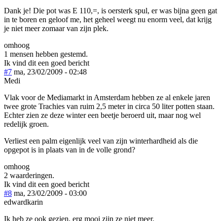
Dank je! Die pot was E 110,=, is oersterk spul, er was bijna geen gat
in te boren en geloof me, het geheel weegt nu enorm veel, dat krijg
je niet meer zomaar van zijn plek.
omhoog
1 mensen hebben gestemd.
Ik vind dit een goed bericht
#7
ma, 23/02/2009 - 02:48
Medi
Vlak voor de Mediamarkt in Amsterdam hebben ze al enkele jaren
twee grote Trachies van ruim 2,5 meter in circa 50 liter potten staan.
Echter zien ze deze winter een beetje beroerd uit, maar nog wel
redelijk groen.
Verliest een palm eigenlijk veel van zijn winterhardheid als die
opgepot is in plaats van in de volle grond?
omhoog
2 waarderingen.
Ik vind dit een goed bericht
#8
ma, 23/02/2009 - 03:00
edwardkarin
Ik heb ze ook gezien, erg mooi zijn ze niet meer.