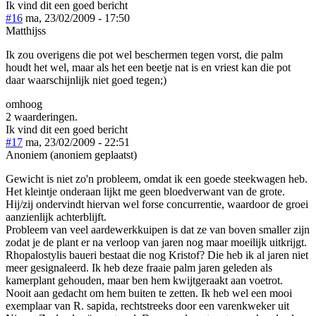
Ik vind dit een goed bericht
#16
ma, 23/02/2009 - 17:50
Matthijss
Ik zou overigens die pot wel beschermen tegen vorst, die palm
houdt het wel, maar als het een beetje nat is en vriest kan die pot
daar waarschijnlijk niet goed tegen;)
omhoog
2 waarderingen.
Ik vind dit een goed bericht
#17
ma, 23/02/2009 - 22:51
Anoniem (anoniem geplaatst)
Gewicht is niet zo'n probleem, omdat ik een goede steekwagen heb.
Het kleintje onderaan lijkt me geen bloedverwant van de grote.
Hij/zij ondervindt hiervan wel forse concurrentie, waardoor de groei
aanzienlijk achterblijft.
Probleem van veel aardewerkkuipen is dat ze van boven smaller zijn
zodat je de plant er na verloop van jaren nog maar moeilijk uitkrijgt.
Rhopalostylis baueri bestaat die nog Kristof? Die heb ik al jaren niet
meer gesignaleerd. Ik heb deze fraaie palm jaren geleden als
kamerplant gehouden, maar ben hem kwijtgeraakt aan voetrot.
Nooit aan gedacht om hem buiten te zetten. Ik heb wel een mooi
exemplaar van R. sapida, rechtstreeks door een varenkweker uit