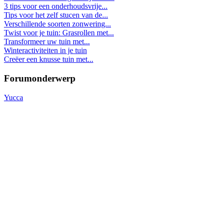
3 tips voor een onderhoudsvrije...
Tips voor het zelf stucen van de...
Verschillende soorten zonwering...
Twist voor je tuin: Grasrollen met...
Transformeer uw tuin met...
Winteractiviteiten in je tuin
Creëer een knusse tuin met...
Forumonderwerp
Yucca